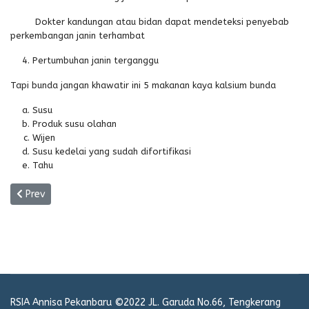
Dokter kandungan atau bidan dapat mendeteksi penyebab
perkembangan janin terhambat
Pertumbuhan janin terganggu
Tapi bunda jangan khawatir ini 5 makanan kaya kalsium bunda
Susu
Produk susu olahan
Wijen
Susu kedelai yang sudah difortifikasi
Tahu
Previous article: (EDUKASI) Cara Merawat Tali Pusar Bayi Baru Lah
Prev
RSIA Annisa Pekanbaru ©2022 JL. Garuda No.66, Tengkerang